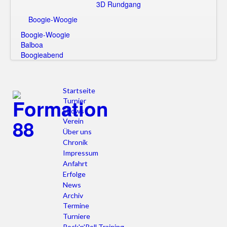
3D Rundgang
Boogie-Woogie
Boogie-Woogie
Balboa
Boogieabend
Startseite
Turnier
Shows
Verein
Über uns
Chronik
Impressum
Anfahrt
Erfolge
News
Archiv
Termine
Turniere
Rock'n'Roll Training