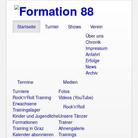
Startseite
Turnier
Shows
Verein
Über uns
Chronik
Impressum
Anfahrt
Erfolge
News
Archiv
Termine
Medien
Turniere
Fotos
Rock'n'Roll Training
Videos (YouTube)
Erwachsene
Rock'n'Roll
Trainingslager
Kinder und Jugendliche
Unsere Tänzer
Formationen
Trainer
Training in Graz
Ahnengalerie
Kalender abonnieren
Trainings