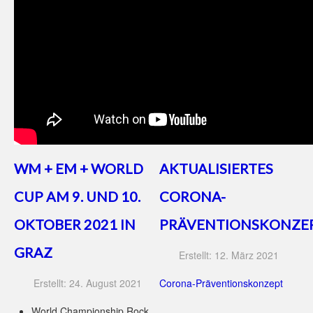
WM + EM + WORLD
AKTUALISIERTES
CUP AM 9. UND 10.
CORONA-
OKTOBER 2021 IN
PRÄVENTIONSKONZE
GRAZ
Erstellt: 12. März 2021
Erstellt: 24. August 2021
Corona-Präventionskonzept
World Championship Rock