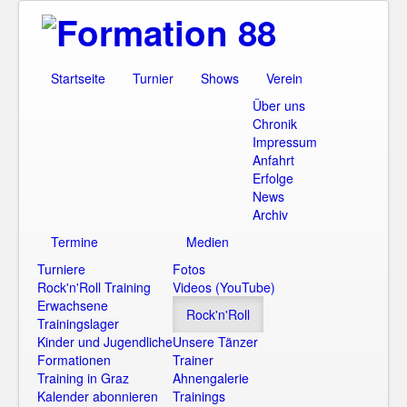
Startseite
Turnier
Shows
Verein
Über uns
Chronik
Impressum
Anfahrt
Erfolge
News
Archiv
Termine
Medien
Turniere
Fotos
Rock'n'Roll Training
Videos (YouTube)
Erwachsene
Rock'n'Roll
Trainingslager
Kinder und Jugendliche
Unsere Tänzer
Formationen
Trainer
Training in Graz
Ahnengalerie
Kalender abonnieren
Trainings