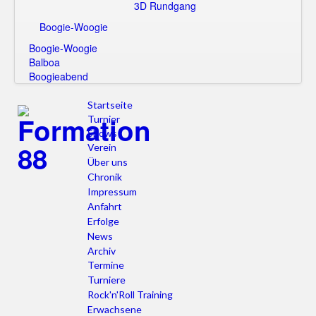
3D Rundgang
Boogie-Woogie
Boogie-Woogie
Balboa
Boogieabend
Startseite
Turnier
Shows
Verein
Über uns
Chronik
Impressum
Anfahrt
Erfolge
News
Archiv
Termine
Turniere
Rock'n'Roll Training
Erwachsene