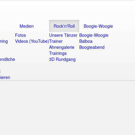
Medien
Rock'n'Roll
Boogie-Woogie
Fotos
Unsere Tänzer
Boogie-Woogie
ining
Videos (YouTube)
Trainer
Balboa
Ahnengalerie
Boogieabend
Trainings
endliche
3D Rundgang
z
ieren