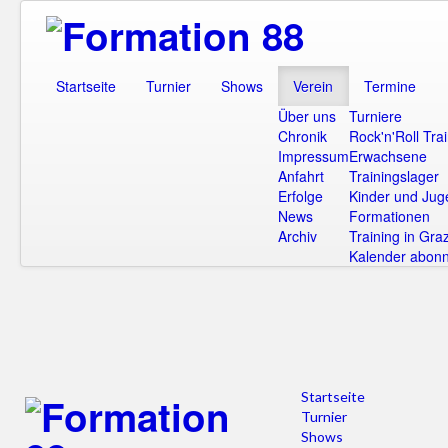
Startseite
Turnier
Shows
Verein
Termine
Über uns
Turniere
Chronik
Rock'n'Roll Tra
Impressum
Erwachsene
Anfahrt
Trainingslager
Erfolge
Kinder und Jug
News
Formationen
Archiv
Training in Gra
Kalender abonn
Startseite
Turnier
Shows