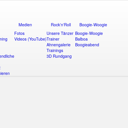
Medien
Rock'n'Roll
Boogie-Woogie
Fotos
Unsere Tänzer
Boogie-Woogie
ining
Videos (YouTube)
Trainer
Balboa
Ahnengalerie
Boogieabend
Trainings
endliche
3D Rundgang
z
ieren