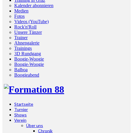
Training in Graz
Kalender abonnieren
Medien
Fotos
Videos (YouTube)
Rock'n'Roll
Unsere Tänzer
Trainer
Ahnengalerie
Trainings
3D Rundgang
Boogie-Woogie
Boogie-Woogie
Balboa
Boogieabend
Startseite
Turnier
Shows
Verein
Über uns
Chronik