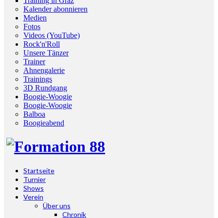
Training in Graz
Kalender abonnieren
Medien
Fotos
Videos (YouTube)
Rock'n'Roll
Unsere Tänzer
Trainer
Ahnengalerie
Trainings
3D Rundgang
Boogie-Woogie
Boogie-Woogie
Balboa
Boogieabend
Startseite
Turnier
Shows
Verein
Über uns
Chronik