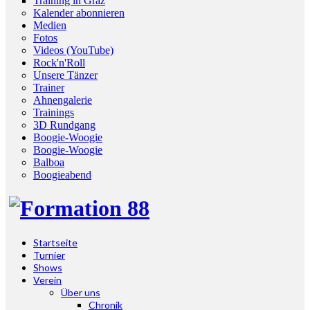
Training in Graz
Kalender abonnieren
Medien
Fotos
Videos (YouTube)
Rock'n'Roll
Unsere Tänzer
Trainer
Ahnengalerie
Trainings
3D Rundgang
Boogie-Woogie
Boogie-Woogie
Balboa
Boogieabend
Startseite
Turnier
Shows
Verein
Über uns
Chronik