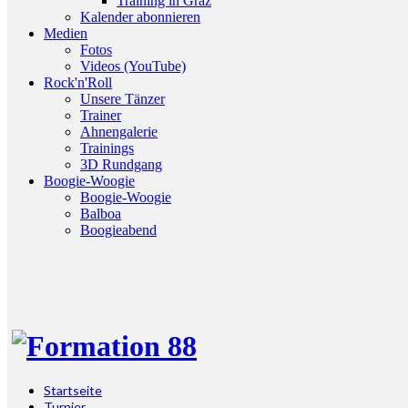
Training in Graz
Kalender abonnieren
Medien
Fotos
Videos (YouTube)
Rock'n'Roll
Unsere Tänzer
Trainer
Ahnengalerie
Trainings
3D Rundgang
Boogie-Woogie
Boogie-Woogie
Balboa
Boogieabend
Startseite
Turnier