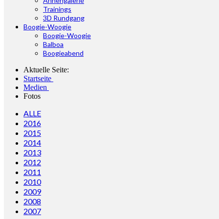
Ahnengalerie
Trainings
3D Rundgang
Boogie-Woogie
Boogie-Woogie
Balboa
Boogieabend
Aktuelle Seite:
Startseite
Medien
Fotos
ALLE
2016
2015
2014
2013
2012
2011
2010
2009
2008
2007