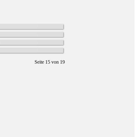
en
0
1
f
6
1
Seite 15 von 19