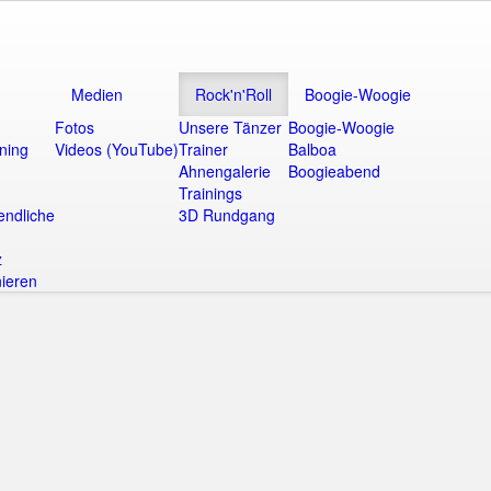
Medien
Rock'n'Roll
Boogie-Woogie
Fotos
Unsere Tänzer
Boogie-Woogie
ining
Videos (YouTube)
Trainer
Balboa
Ahnengalerie
Boogieabend
Trainings
endliche
3D Rundgang
z
ieren